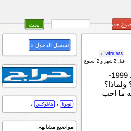
وع جديد
تسجيل الدخول »
wireless
1
قبل 2 شهر و 2 أسبوع
السلام عليكم...ودي اشتري هايلوكس دبل 1999-
ه ما احب
،
،
تويوتا
هايلوكس
مواضيع مشابهة: