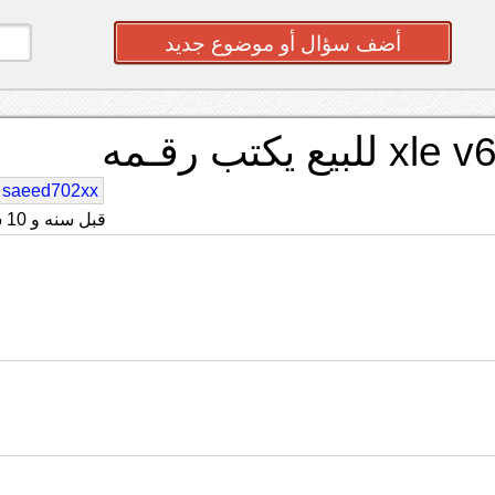
أضف سؤال أو موضوع جديد
saeed702xx
قبل سنه و 10 شهر