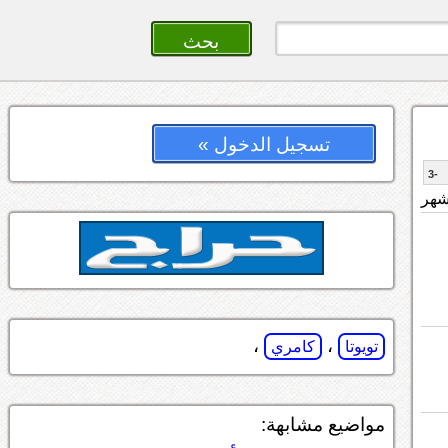
تسجيل الدخول »
-3
،
،
تويوتا
كامري
مواضيع مشابهة: