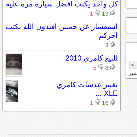
كل واحد يكتب أفضل سيارة مرة عليه
1
13
استفسار عن جمس افيدون الله يكتب
اجركم
3
للبيع كامري 2010
-3
5
8
تغيير عدسات كامري
XLE ...
1
16