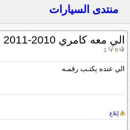
منتدى السيارات
الي معه كامري 2010-2011 xle v6 للبيع يكتب رقـمه
1
0
الي عنده يكتـب رقمـه
إبلاغ