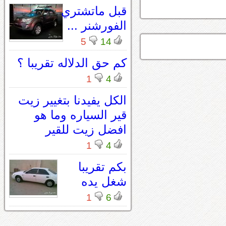
قبل ماتشتري
الفورشنر ...
5
14
كم حق الدلاله تقريبا ؟
1
4
الكل يفيدنا بتغيير زيت
قير السياره وما هو
افضل زيت للقير
1
4
بكم تقريبا
شغل يده
1
6