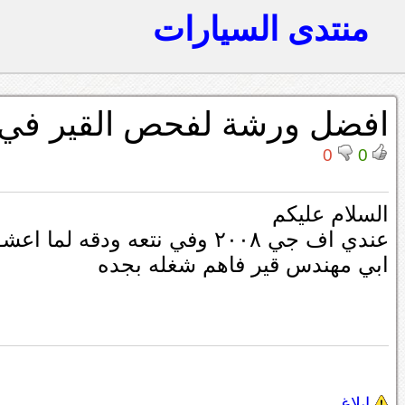
منتدى السيارات
افضل ورشة لفحص القير في
0
0
السلام عليكم
عندي اف جي ٢٠٠٨ وفي نتعه ودقه لما اعشق على D
ابي مهندس قير فاهم شغله بجده
إبلاغ