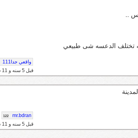
س ..
ه تختلف الدعسه شى طبيعي
واقعي جدا111
قبل 5 سنه و 11 شهر
مدينة
mr.bdran
122
قبل 5 سنه و 11 شهر