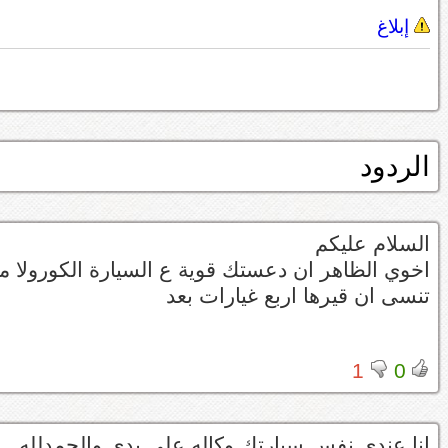
إبلاغ
الردود
السلام عليكم
اخوي الظاهر ان دعستك قوية ع السيارة الكورولا 
تنسى ان قيرها اربع غيارات بعد
1
0
انا عندي نفس سيارتك وكاله على يدي والحمدلله