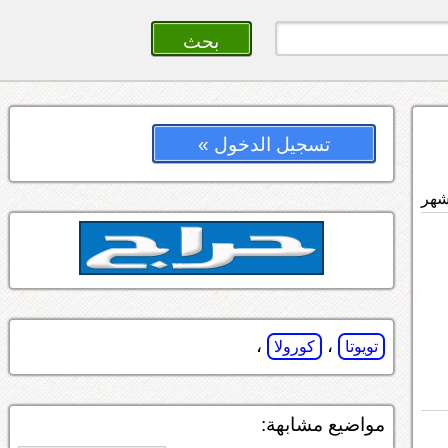
تسجيل الدخول »
،
،
تويوتا
كورولا
مواضيع مشابهة: