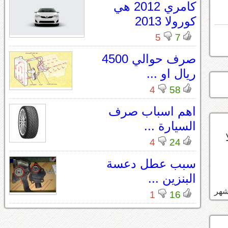
كامري 2012 هي
كورولا 2013
5
7
صرف حوالي 4500
ريال او ...
4
58
اهم اسباب صرف
السيارة ...
4
24
سبب عطل دعسة
البنزين ...
1
16