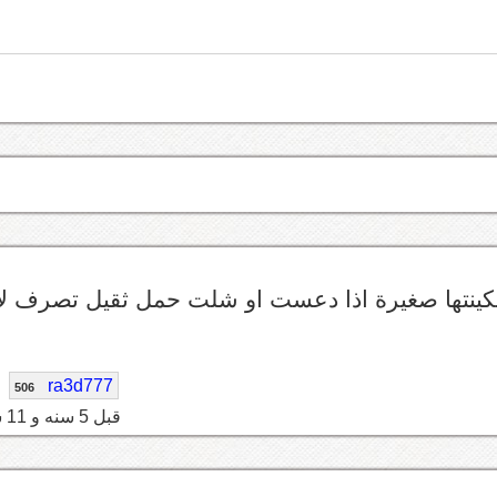
مكينتها صغيرة اذا دعست او شلت حمل ثقيل تصرف لا
ra3d777
506
قبل 5 سنه و 11 شهر