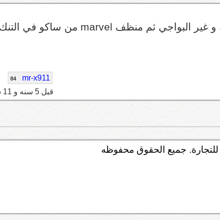
م منظف marvel من ساكو في التنك
mr-x911
84
قبل 5 سنه و 11 شهر
لتجارة. جميع الحقوق محفوظه