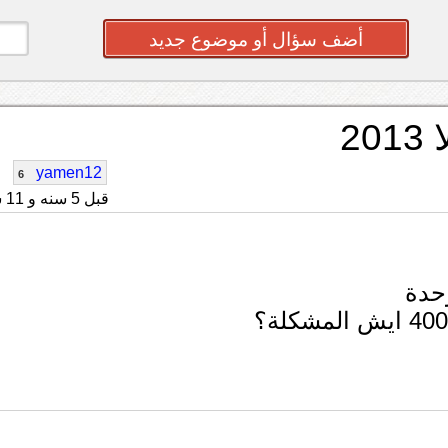
أضف سؤال أو موضوع جديد
2
yamen12
6
قبل 5 سنه و 11 شهر