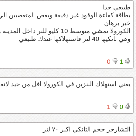
طبيعي جدا
بطاقة كفاءة الوقود غير دقيقة وبعض المتعصبين ال
خير برهان
الكورولا تمشي متوسط 10 كليو للتر داخل المدينة و 11.5 خط
وهي تانكيها 40 لتر فاستهلاكها عندك طبيعي
0
1
يعني استهلاك البنزين في الكورولا اقل من جيد لان
1
0
التشارجر حجم التانكي اكبر ٧٠ لتر