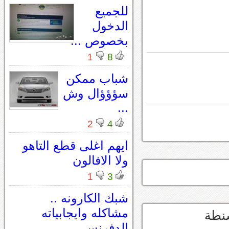
للجميع
الدخول
بخصوص ...
1
8
شباب ممكن
سؤؤؤال وش
...
2
4
ايهم اغلى قطع التاهو
ولا الافالون
1
3
شبك الكارونه ..
مشاكله وايجابياته
شنطة
الدفرنس