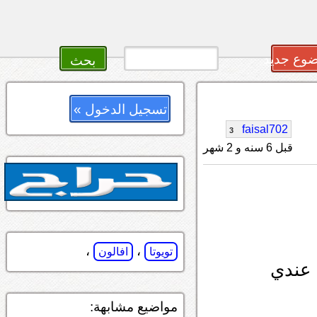
وع جديد
تسجيل الدخول »
faisal702
3
قبل 6 سنه و 2 شهر
،
،
تويوتا
افالون
 عندي
مواضيع مشابهة: