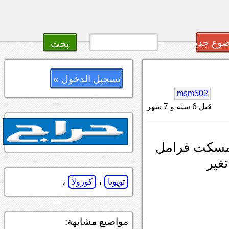
وع جديد
تسجيل الدخول »
msm502
قبل 6 سنه و 7 شهر
تغير
،
،
تويوتا
كورولا
مواضيع مشابهة: