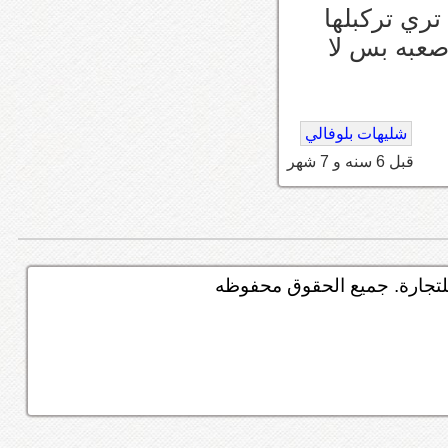
ري تركبلها
صعبه بس لا
شليهات بلوفالي
قبل 6 سنه و 7 شهر
تجارة. جميع الحقوق محفوظه