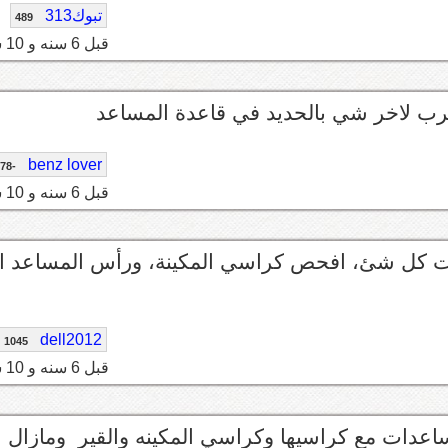
تبوك313
489
قبل 6 سنه و 10 شهر
رب لاخر شي بالحديد في قاعدة المساعد
benz lover
-78
قبل 6 سنه و 10 شهر
يرت كل شئ، افحص كراسي المكينة، ورأس المساعد اذ
dell2012
1045
قبل 6 سنه و 10 شهر
عدات مع كراسيها وكراسي المكينه والقير ومازال