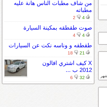
من شاف مطبات الناس هانة عليه
مطباته
2
4
صوت طقطقه بمكينة السيارة
4
4
طقطقه و وناسه نكت عن السيارات
18
21
X كيف اشتري افالون
2012 ب ...
6
32