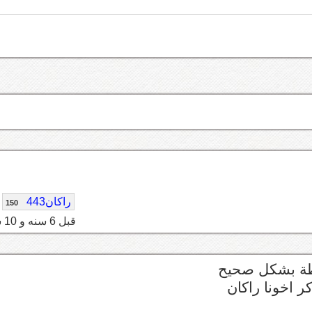
راكان443
150
قبل 6 سنه و 10 شهر
وطة بشكل صحيح
ر اخونا راكان