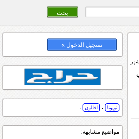
تسجيل الدخول »
ي
،
،
تويوتا
افالون
مواضيع مشابهة: