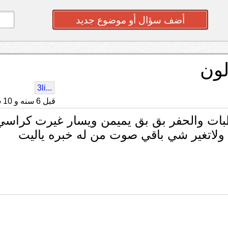
أضف سؤال أو موضوع جديد
ون
...3li
قبل 6 سنه و 10 شهر
فيه صوت مع المطبات والحفر بق بق يميمن ويسار غيرت كراس
ولاتغير شي باقي صوت من له خبره ياليت