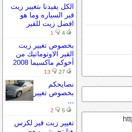
الكل يفيدنا بتغيير زيت
قير السياره وما هو
افضل زيت للقير
1
4
بخصوص تغيير زيت
القير الاوتوماتيك من
أخوكم ماكسيما 2008
13
27
نصايحكم
بخصوص تغيير
...
2
5
تغيير زيت قير لكزس
هنا تجربتي وبعض