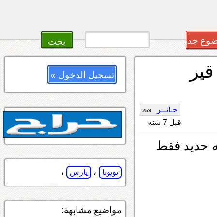
وع جديد
قير
تسجيل الدخول »
حـائــر
259
قبل 7 سنه
نه حديد فقط
،
،
تويوتا
يارس
مواضيع مشابهة: