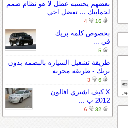
بعضهم يحسبه عطل لا هو نظام صمم
لحمايتك ... تفضل اخي
4
16
بخصوص كلمة بريك
في ...
5
طريقة تشغيل السياره بالبصمه بدون
بريك - طريقه مجربه
3
6
623
X كيف اشتري افالون
2012 ب ...
6
32