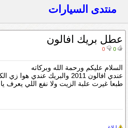
منتدى السيارات
عطل بريك افالون
0
0
السلام عليكم ورحمة الله وبركاته
عندي افالون 2011 والبريك عندي هوا زي الكلتش لازم ادبل عليها عشان يمسك
طبعا غيرت علبة الزيت ولا نفع اللي يعرف يا
إبلاغ