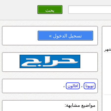
تسجيل الدخول »
،
،
تويوتا
افالون
مواضيع مشابهة: